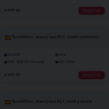
4 999 Kč
Koupit kurz
Španělština, obecný kurz A1-II, falešní začátečníci
22.2.2027
online
17:00 - 18:30 (15 x 90 minut)
2027-S2ON2J
4 999 Kč
Koupit kurz
Španělština, obecný kurz A2-I, mírně pokročilí