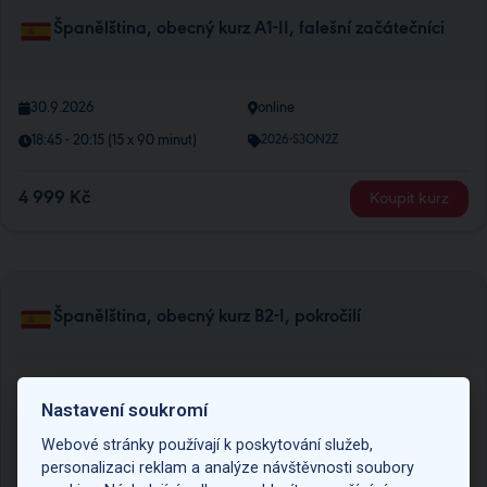
Španělština, obecný kurz A1-II, falešní začátečníci
30.9.2026
online
18:45 - 20:15 (15 x 90 minut)
2026-S3ON2Z
4 999 Kč
Koupit kurz
Španělština, obecný kurz B2-I, pokročilí
30.9.2026
online
Nastavení soukromí
17:00 - 18:30 (15 x 90 minut)
2026-S1ON10Z
Webové stránky používají k poskytování služeb,
personalizaci reklam a analýze návštěvnosti soubory
4 999 Kč
Koupit kurz