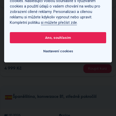
cookies. Následující volbou souhlasíte s využíváním
cookies a použití údajů o vašem chování na webu pro
zobrazení cílené reklamy. Personalizaci a cílenou
reklamu si můžete kdykoliv vypnout nebo upravit.
Kompletní politiku
si můžete přečíst zde
.
Španělština, refresh B1, pokročilí
Ano, souhlasím
30.9.2026
online
Nastavení cookies
17:00 - 18:30 (15 x 90 minut)
2026-SR1ON3Z
4 999 Kč
Koupit kurz
Španělština, konverzace B1, středně pokročilí
1.10.2026
online