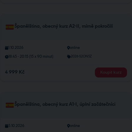
Španělština, obecný kurz A2-II, mírně pokročilí
1.10.2026
online
18:45 - 20:15 (15 x 90 minut)
2026-S2ON5Z
4 999 Kč
Koupit kurz
Španělština, obecný kurz A1-I, úplní začátečníci
5.10.2026
online