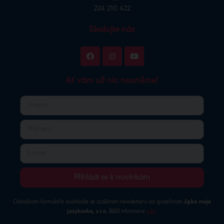
224 210 422
Sledujte nás
Ať vám už nic neunikne!
Přihlásit se k novinkám
Odesláním formuláře souhlasíte se zasíláním newsletteru od společnosti
Jipka moje
jazykovka, s.r.o.
Bližší informace
zde
.