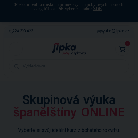
❗Poslední volná místa
na příměstských a pobytových táborech
s angličtinou. 🏕️ Vyberte si tábor
ZDE
.
224 210 422
vyuka@jipka.cz
0
Skupinová výuka
španělštiny ONLINE
Vyberte si svůj ideální kurz z bohatého rozvrhu.