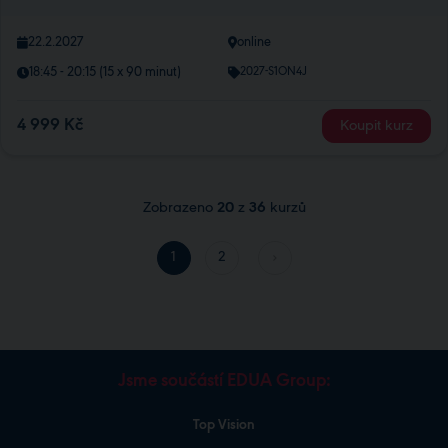
22.2.2027
online
18:45 - 20:15 (15 x 90 minut)
2027-S1ON4J
4 999 Kč
Koupit kurz
Zobrazeno
20
z
36
kurzů
1
2
Jsme součástí EDUA Group:
Top Vision