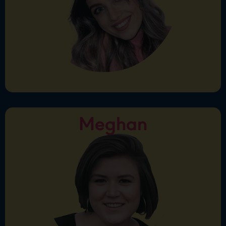
růžová, moje oblíbené jídlo jsou boloňské špagety a
moje oblíbené zvíře je kočka. Proto mám doma dvě,
ale nejraději bych jich měla aspoň deset. Angličtina
je můj mateřský jazyk, studovala jsem v USA a nyní
ráda předávám jazykové znalosti studentům všech
věkových kategorií.
Meghan
Meghan
Ahoj, jmenuji se Meghan a pocházím z Bostonu ve
Spojených státech. V Praze působím jako lektorka
angličtiny, vyučuji už od roku 2016. Jsem zábavná a
energická lektorka, v mých lekcích se rozhodně
nebudete nudit. Ve volném čase ráda čtu, háčkuji a
cestuji.