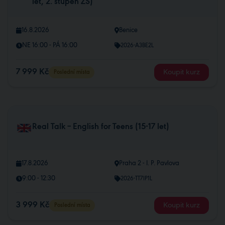
let, 2. stupeň ZŠ)
16.8.2026
Benice
NE 16:00 - PÁ 16:00
2026-A3BE2L
7 999 Kč
Koupit kurz
Poslední místa
Real Talk – English for Teens (15-17 let)
17.8.2026
Praha 2 - I. P. Pavlova
9:00 - 12:30
2026-TT7IP1L
3 999 Kč
Koupit kurz
Poslední místa