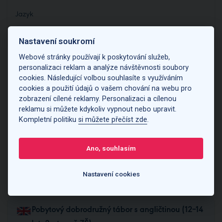
Jazyk
Vyberte...
Nastavení soukromí
Webové stránky používají k poskytování služeb,
personalizaci reklam a analýze návštěvnosti soubory
cookies. Následující volbou souhlasíte s využíváním
Pobytový dobrodružný tábor s angličtinou (8–11
cookies a použití údajů o vašem chování na webu pro
let, 1. stupeň ZŠ)
zobrazení cílené reklamy. Personalizaci a cílenou
reklamu si můžete kdykoliv vypnout nebo upravit.
Kompletní politiku
si můžete přečíst zde
.
16.8.2026
Benice
NE 16:00 - PÁ 16:00
2026-A3BE1L
Ano, souhlasím
7 999 Kč
Koupit kurz
Poslední místa
Nastavení cookies
Pobytový dobrodružný tábor s angličtinou (12–14