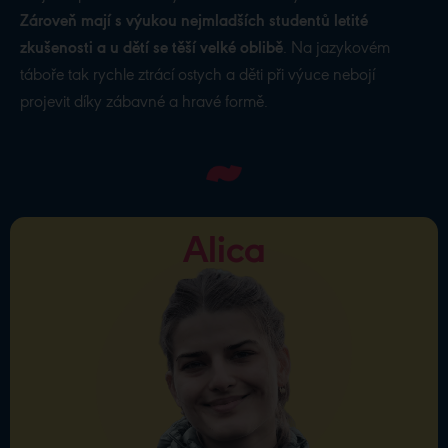
Zároveň mají s výukou nejmladších studentů letité
zkušenosti a u dětí se těší velké oblibě
. Na jazykovém
táboře tak rychle ztrácí ostych a děti při výuce nebojí
projevit díky zábavné a hravé formě.
Alica
Alica
Ahoj, jsem Alica, Slovenka žijící v Praze. Když
zrovna neučím angličtinu, studuji chemii nebo
soutěžím v hospodských kvízech. Zbožňuji Pána
prstenů, svoje pokojovky a odpočinkové aktivity
všeho druhu. Nesnáším, když zbankrotuji
v Monopolech. První tábor v roli lektorky jsem zažila
v roce 2018 na Slovensku a od té doby v nich