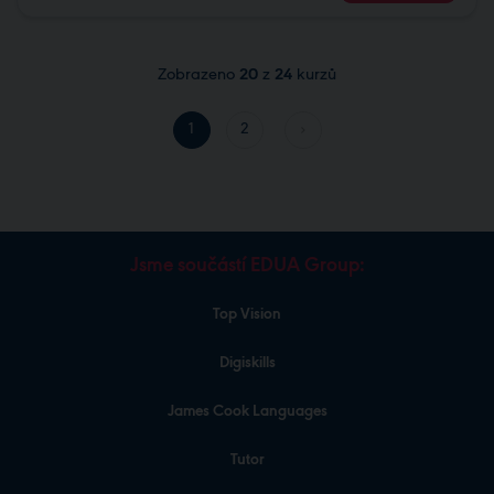
Zobrazeno
20
z
24
kurzů
1
2
Jsme součástí EDUA Group:
Top Vision
Digiskills
James Cook Languages
Tutor