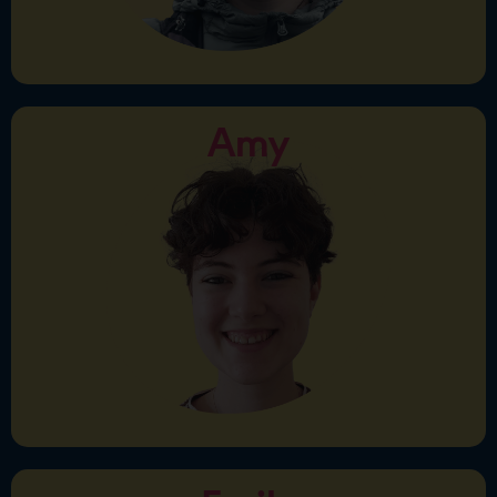
pokračuji.
Amy
Amy
Ahoj, jmenuji se Amy a pocházím ze Spojeného
království. Jako lektorka působím už 4 roky, vyučuji
prezenčně i online. Anglický jazyk jsem vystudovala
na univerzitě a mám i lektorský certifikát CELTA. Baví
mě předávat své znalosti. Současně se hodně učím i
od svých studentů. Moje hodiny jsou vždy poutavé a
zábavné. Sama se věnuji studiu cizích jazyků, abych
se uměla vžít do kůže svých studentů.