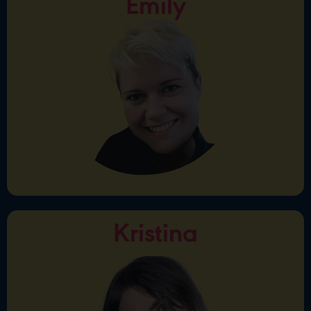
Emily
Emily
Ahoj, jsem Emily, pocházím z Británie a jsem lektorka
angličtiny. Vyučuji již více než 5 let. Ráda pracuji
s teenagery, ale i s dospělými. Těší mě, když mohu
studentům pomoci dosáhnout jejich cílů. Mé lekce
jsou jedinečnou směsí přátelskosti a profesionality.
Snažím se, aby výuka byla poutavá a dbám na to,
aby se mým studentům dařilo a dělali výrazné
pokroky.
Kristina
Kristina
Ahoj, jmenuji se Kristina a je mi 23 let. Jsem
komunikativní, veselá, empatická, kreativní a
nezkazím žádnou srandu. Moje oblíbená barva je