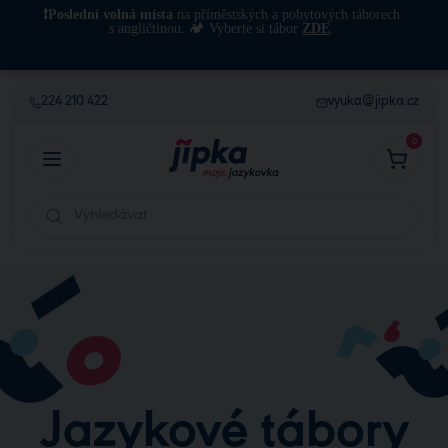
❗Poslední volná místa
na příměstských a pobytových táborech
s angličtinou. 🏕️ Vyberte si tábor
ZDE
.
224 210 422
vyuka@jipka.cz
0
Jazykové tábory