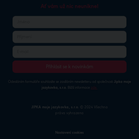
Ať vám už nic neunikne!
Přihlásit se k novinkám
Odesláním formuláře souhlasíte se zasíláním newsletteru od společnosti
Jipka moje
jazykovka, s.r.o.
Bližší informace
zde
.
JIPKA moje jazykovka, s.r.o.
© 2024 Všechna
práva vyhrazena
Nastavení cookies