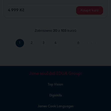
4 999 Kč
Koupit kurz
Zobrazeno
20
z
103
kurzů
…
1
2
3
4
6
Jsme součástí EDUA Group:
Top Vision
Digiskills
James Cook Languages