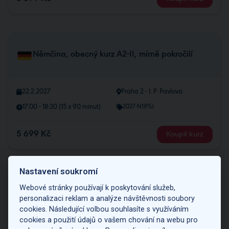
Němčina, obecný kurz A2-II, mírně pokročilí
22.2.2027
Praha 2 - I. P. Pavlova
17:00 - 18:30 (15 x 90 minut)
2027-N1IP5J
5 699 Kč
Koupit kurz
Nastavení soukromí
Webové stránky používají k poskytování služeb,
Němčina, obecný kurz A2-II, mírně pokročilí
personalizaci reklam a analýze návštěvnosti soubory
cookies. Následující volbou souhlasíte s využíváním
cookies a použití údajů o vašem chování na webu pro
22.2.2027
Praha 1 - Národní