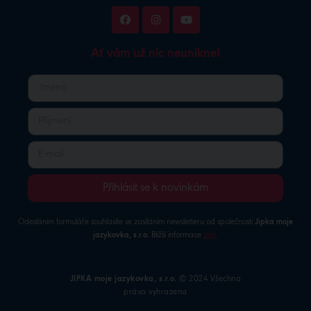
Ať vám už nic neunikne!
Přihlásit se k novinkám
Odesláním formuláře souhlasíte se zasíláním newsletteru od společnosti
Jipka moje
jazykovka, s.r.o.
Bližší informace
zde
.
JIPKA moje jazykovka, s.r.o.
© 2024 Všechna
práva vyhrazena