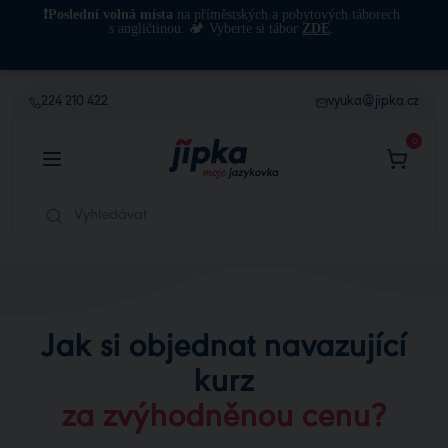
❗Poslední volná místa
na příměstských a pobytových táborech
s angličtinou. 🏕️ Vyberte si tábor
ZDE
.
224 210 422
vyuka@jipka.cz
0
Jak si objednat navazující
kurz
za zvýhodněnou cenu?