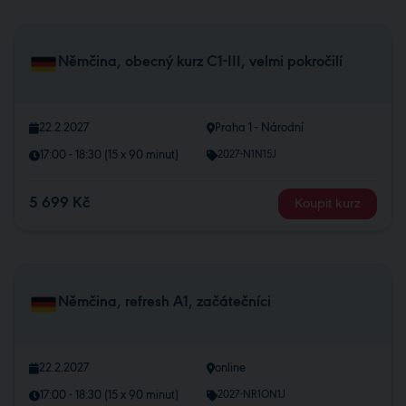
Němčina, obecný kurz C1-III, velmi pokročilí
22.2.2027
Praha 1 - Národní
17:00 - 18:30 (15 x 90 minut)
2027-N1N15J
5 699 Kč
Koupit kurz
Němčina, refresh A1, začátečníci
22.2.2027
online
17:00 - 18:30 (15 x 90 minut)
2027-NR1ON1J