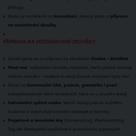
přístupy
Výuka je zaměřená na
komunikaci
, obecný jazyk a
přípravu
na mezinárodní zkoušky
PŘÍPRAVA NA MEZINÁRODNÍ ZKOUŠKY
Zaměřujeme se na přípravu ke zkouškám
Goethe – Zertifikat
Mock test
: vyzkoušení zkoušky nanečisto, která přesně simuluje
reálnou zkoušku – studenti si osvojí časové rozvržení i typy úloh
Důraz na
konverzační část, poslech, gramatiku i psaní
–
kompletní pokrytí všech dovedností, které se u zkoušky testují
Individuální
zpětná vazba
: lektoři sledují pokrok každého
studenta a doporučují konkrétní strategie a techniky
Projektové a tematické dny
(Karnevalstag, Weihnachtstag,
Tag der Brettspiele) využíváme k procvičování jazykových