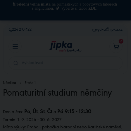
❗Poslední volná místa
na příměstských a pobytových táborech
s angličtinou. 🏕️ Vyberte si tábor
ZDE
.
224 210 422
vyuka@jipka.cz
0
Němčina
›
Praha 1
Pomaturitní studium němčiny
Po
Út
St
Čt
Pá 9:15 - 12:30
Den a čas:
,
,
,
a
Termín: 1. 9. 2026 - 30. 6. 2027
Místo výuky: Praha - pobočka Národní nebo Karlínské náměstí,