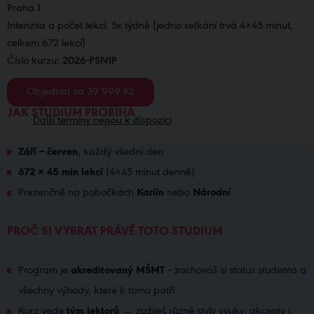
Praha 1
Intenzita a počet lekcí: 5x týdně (jedno setkání trvá 4×45 minut,
celkem 672 lekcí)
Číslo kurzu:
2026-PSN1P
Objednat za
39 999 Kč
JAK STUDIUM PROBÍHÁ
Další termíny nejsou k dispozici
Září – červen
, každý všední den
672 × 45 min lekcí
(4×45 minut denně)
Prezenčně na pobočkách
Karlín
nebo
Národní
PROČ SI VYBRAT PRÁVĚ TOTO STUDIUM
Program je
akreditovaný MŠMT
– zachováš si status studenta a
všechny výhody, které k tomu patří
Kurz vede
tým lektorů
→ zažiješ různé styly výuky, akcenty i