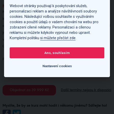
Webové stránky používají k poskytování služeb,
MATERIÁLY
personalizaci reklam a analýze návštěvnosti soubory
Máme vlastní unikátní metodiku výuky, díky které můžeme našim
cookies. Následující volbou souhlasíte s využíváním
klientům garantovat pravidelné zlepšení v jazyce tak, aby každý
cookies a použití údajů o vašem chování na webu pro
student na konci absolvovaného kurzu mohl plynule navázat další
zobrazení cílené reklamy. Personalizaci a cílenou
reklamu si můžete kdykoliv vypnout nebo upravit.
jazykovou úrovní. Vyučujeme dle nejnovějších trendů a k výuce
Kompletní politiku
si můžete přečíst zde
.
využíváme učebnice z nakladatelství Oxford, Pearson,
Cambridge, Klett a dalších.
Ano, souhlasím
Proč a
jaké učebnice
využíváme najdete
ZDE
.
Nastavení cookies
Objednat za
39 999 Kč
Další termíny nejsou k dispozici
Myslíte, že by se kurz mohl hodit i někomu jinému? Sdílejte ho!