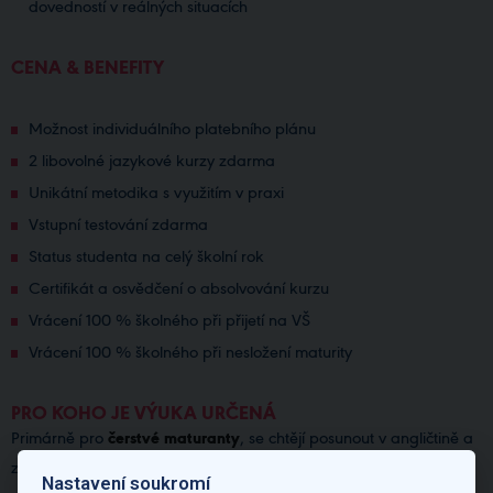
dovedností v reálných situacích
CENA & BENEFITY
Možnost individuálního platebního plánu
2 libovolné jazykové kurzy zdarma
Unikátní metodika s využitím v praxi
Vstupní testování zdarma
Status studenta na celý školní rok
Certifikát a osvědčení o absolvování kurzu
Vrácení 100 % školného při přijetí na VŠ
Vrácení 100 % školného při nesložení maturity
PRO KOHO JE VÝUKA URČENÁ
Primárně pro
čerstvé maturanty
, se chtějí posunout v angličtině a
zároveň si
chtějí uchovat status studenta
Nastavení soukromí