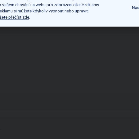
 o vašem chování na webu pro zobrazení cílené reklamy.
Nas
reklamu si můžete kdykoliv vypnout nebo upravit.
žete přečíst zde
.
.