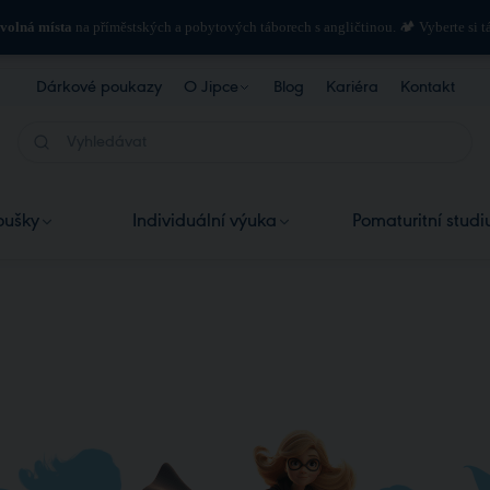
 volná místa
na příměstských a pobytových táborech s angličtinou. 🏕️ Vyberte si 
Dárkové poukazy
O Jipce
Blog
Kariéra
Kontakt
Kdo jsme
Jak učíme
oušky
Individuální výuka
Pomaturitní stud
Naši lektoři
Individuální výuka pro dospělé
Pomaturitní stu
Online výuka
Individuální výuka pro děti
Pomaturitní kur
Ceník výuky - dospělí
Pomaturitní ku
Ceník výuky - děti
Pomaturitní kur