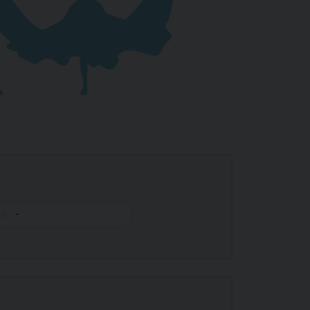
zy španělštiny
Pobytový tábor (8–14 let)
dveří
Firemní příměstský tábor
-