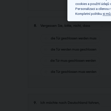
cookies a použití údajů
Personalizaci a cílenou 
Kompletní politiku
si mů
8.
Vergessen Sie, bitte, nicht, dass
.
die Tür geschlossen werden muss
die Tür werden muss geschlossen
die Tür muss geschlossen werden
die Tür geschlossen muss werden
9.
Ich möchte nach Deutschland fahren,