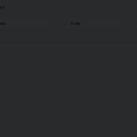
en?
was
in der