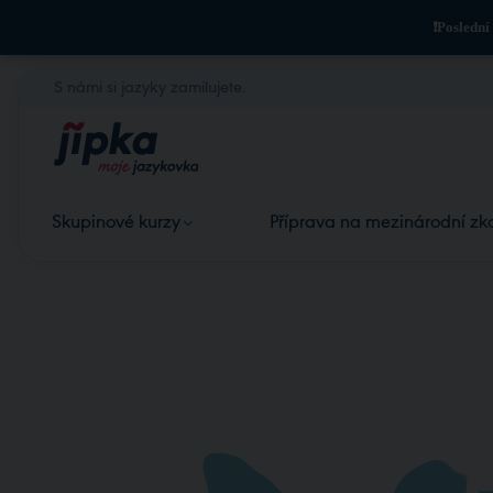
❗Poslední
S námi si jazyky zamilujete.
Skupinové kurzy
Příprava na mezinárodní zk
Skupinová výuka
Certifikát místo maturity
Skupinové kurzy pro děti
Příprava na CPE (C2)
Kurzy angličtiny
Příprava na CAE (C1)
Kurzy němčiny
Příprava na FCE (B2)