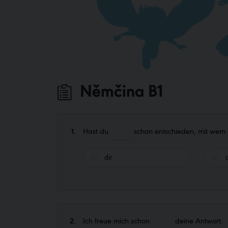
Kurzy italštiny
Příprava na PET (B1)
Kurzy španělštiny
Kurzy portugalštiny
Kurzy francouzštiny
Němčina B1
Kurzy ruštiny
1.
Hast du
schon entschieden, mit wem 
Czech for Foreigners
dir
2.
Ich freue mich schon
deine Antwort.