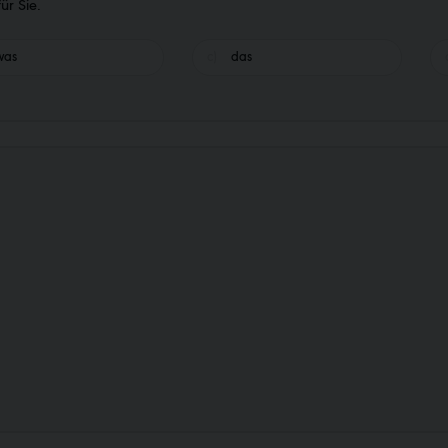
ür Sie.
was
das