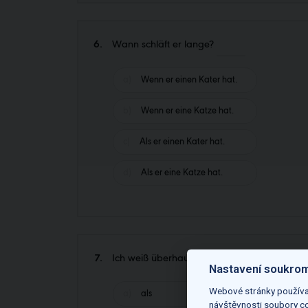
6.
Wann schläft er lange?
Wenn er einen Kater hat.
Wenn er eine Katze hat.
Als er einen Kater hat.
Als er eine Katze hat.
7.
Ich weiß überhaupt nicht,
ich eingesc
Nastavení soukro
Webové stránky používaj
als
návštěvnosti soubory co