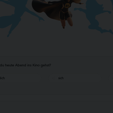
On-line jazykovka 🆕
Pomaturitní kur
Jazyková výuka pro firmy
Den otevřených 
Náhrady zrušených lekcí - S∙E∙N
du heute Abend ins Kino gehst?
dich
sich