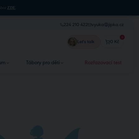
tábor
ZDE
.
224 210 422
vyuka@jipka.cz
0
Let's talk
0 Kč
ium
Tábory pro děti
Rozřazovací test
dium
Jazykové tábory
zy angličtiny
Příměstský tábor (7–10 let)
rzy němčiny
Příměstský tábor (11–14 let)
zy francouzštiny
Týden pro teenagery (15–17 let)