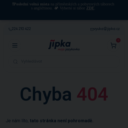
❗Poslední volná místa
na příměstských a pobytových táborech
s angličtinou. 🏕️ Vyberte si tábor
ZDE
.
224 210 422
vyuka@jipka.cz
0
Chyba
404
Je
nám líto,
tato stránka není pohromadě.