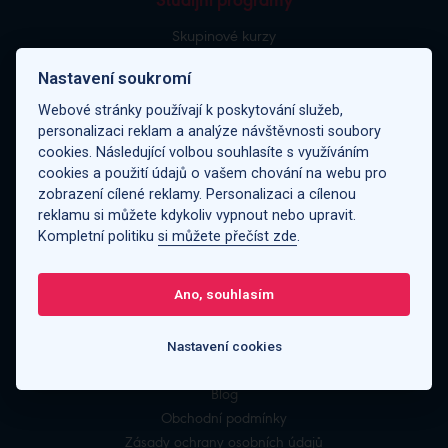
Studijní programy
Skupinové kurzy
Individuální výuka
Nastavení soukromí
Pomaturitní studium
Webové stránky používají k poskytování služeb,
Jazykové tábory
personalizaci reklam a analýze návštěvnosti soubory
Doučování pro děti
cookies. Následující volbou souhlasíte s využíváním
Kurzy na mezinárodní zkoušky
cookies a použití údajů o vašem chování na webu pro
Firemní výuka jazyků
zobrazení cílené reklamy. Personalizaci a cílenou
reklamu si můžete kdykoliv vypnout nebo upravit.
O Jipce
Kompletní politiku
si můžete přečíst zde
.
Rozřazovací testy
Ano, souhlasím
Kde učíme
Naši lektoři
Nastavení cookies
Možnosti platby
Kariéra
Blog
Obchodní podmínky
Zásady ochrany osobních údajů