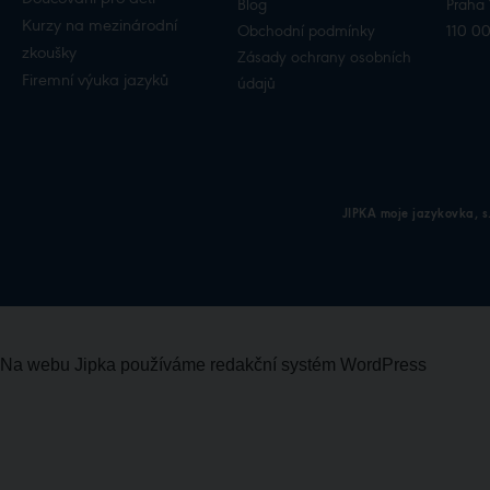
Blog
Praha 
Kurzy na mezinárodní
Obchodní podmínky
110 0
zkoušky
Zásady ochrany osobních
Firemní výuka jazyků
údajů
JIPKA moje jazykovka, s.
Na webu Jipka používáme redakční systém
WordPress