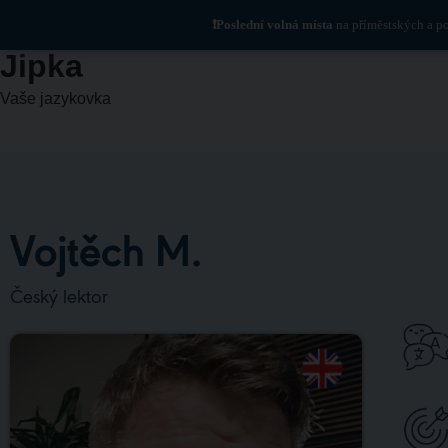
❗Poslední volná místa
na příměstských a po
Jipka
Vaše jazykovka
Vojtěch M.
Český lektor