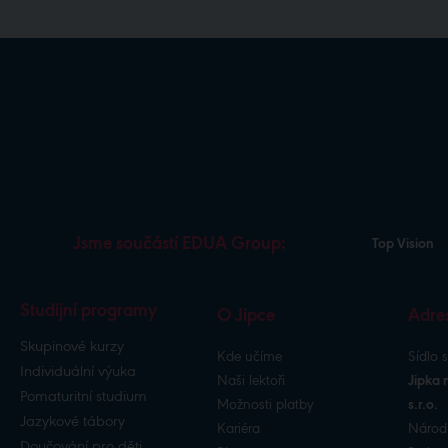
Jsme součástí EDUA Group:
Top Vision
Studijní programy
O Jipce
Adre
Skupinové kurzy
Kde učíme
Sídlo 
Individuální výuka
Naši lektoři
Jipka 
Pomaturitní studium
Možnosti platby
s.r.o.
Jazykové tábory
Kariéra
Národ
Doučování pro děti